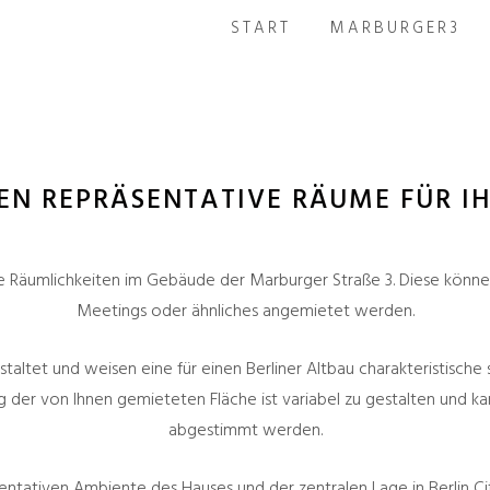
START
MARBURGER3
EN REPRÄSENTATIVE RÄUME FÜR I
e Räumlichkeiten im Gebäude der Marburger Straße 3. Diese können
Meetings oder ähnliches angemietet werden.
taltet und weisen eine für einen Berliner Altbau charakteristisc
 der von Ihnen gemieteten Fläche ist variabel zu gestalten und kann
abgestimmt werden.
entativen Ambiente des Hauses und der zentralen Lage in Berlin Ci