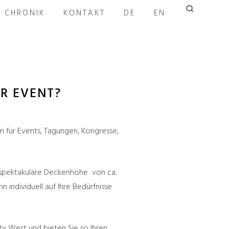
CHRONIK
KONTAKT
DE
EN
HR EVENT?
 für Events, Tagungen, Kongresse,
he spektakuläre Deckenhöhe von ca.
 individuell auf Ihre Bedürfnisse
ty West und bieten Sie so Ihren